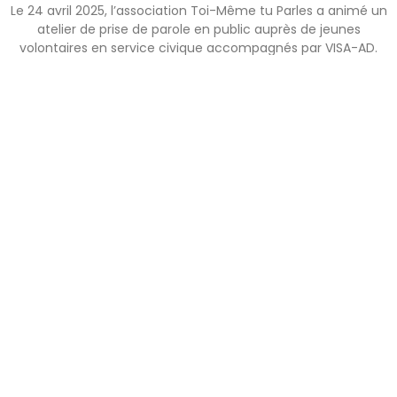
Le 24 avril 2025, l’association Toi-Même tu Parles a animé un
atelier de prise de parole en public auprès de jeunes
volontaires en service civique accompagnés par VISA-AD.
Objectif : offrir un cadre bienveillant pour renforcer l’aisance
à l’oral, travailler la confiance en soi, et expérimenter la
parole comme un véritable outil d’émancipation.
Lire la suite »
Contact
Découvrez nous sur les réseaux sociaux
Nous trouver